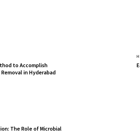
H
thod to Accomplish
E
 Removal in Hyderabad
ion: The Role of Microbial
h